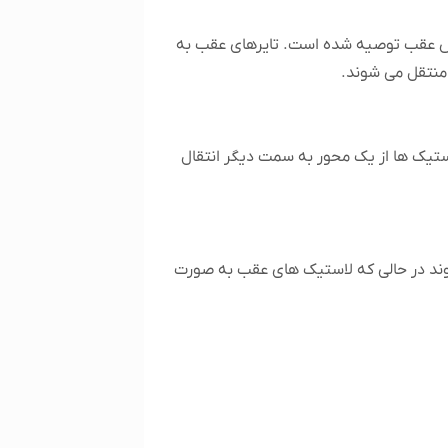
(چهار چرخ متحرک) ، یا دیفرانسیل عقب rear-wheel drive هستند، الگوی کراس عقب توصیه شده است. تایرهای عقب به
منتقل می شوند.
تیک ها از یک محور به سمت دیگر انتقال
وند در حالی که لاستیک های عقب به صورت