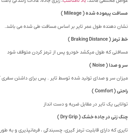
باد نامناسب
عوامل مختلفی مانند،
، زبری جاده، عادات رانندگی باعث
مسافت پیموده شده ( Mileage )
نشان دهنده طول عمر تایر بر اساس مسافت طی شده می باشد.
خط ترمز ( Braking Distance )
مسافتی که طول میکشد خودرو پس از ترمز کردن متوقف شود
سر و صدا ( Noise )
میزان سر و صدای تولید شده توسط تایر . پس برای داشتن سفری آرا
راحتی ( Comfort )
توانایی یک تایر در مقابل ضربه و دست انداز
چنگ زنی در جاده خشک ( Dry Grip )
تایری که دارای قابلیت ترمز گیری، چسبندگی ، فرمانپذیری و به طو