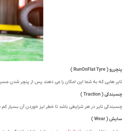
پنچررو ( RunOnFlat Tyre )
تایر هایی که به شما این امکان را می دهند پس از پنچر شدن مسیری حدود ۸۰ کیلومتر طی کنید. (با سرعت حد
چسبندگی ( Traction )
چسبندگی تایر در هر شرایطی باشد تا خطر لیز خوردن آن بسیار کم 
سایش ( Wear )