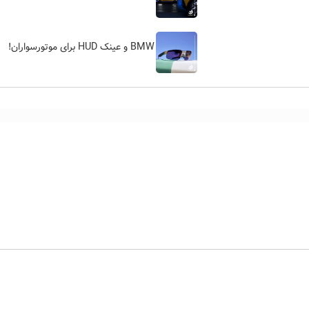
BMW و عینک HUD برای موتورسواران!