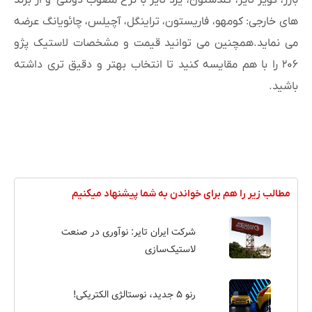
بارز، کویر تایر، گلدستون، یزد تایر با نرخ مصوب دولتی و از برند
های خارجی: کومهو، فاریستون، تراینگل، آچیلس، چائویانگ عرضه
می نماید.همچنین می توانید قیمت و مشخصات لاستیک پژو
۲۰۶ را با هم مقایسه کنید تا انتخاب بهتر و دقیق تری داشته
باشید.
مطالب زیر را هم برای خواندن به شما پیشنهاد میکنیم
شرکت ایران تایر: نوآوری در صنعت
لاستیک‌سازی
رنو ۵ جدید، نوستالژی الکتریکی!