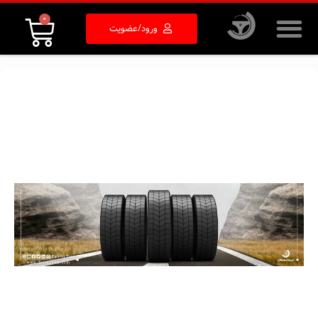
0
ورود/عضویت