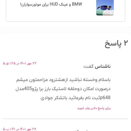
BMW و عینک HUD برای موتورسواران!
۲ پاسخ
۲۲ مهر ۱۴۰۱ در ۱:۲۵ ق.ظ
ناشناس
گفت:
باسلام وخسته نباشید ازهشترود مزاحمتون میشم
درصورت امکان دوحلقه لاستیک بارز برا پژو405مدل
p648ثبت نام بفرمائید باتشکر جوادی
برای پاسخ دادن وارد شوید
۲۸ مهر ۱۴۰۱ در ۱:۴۱ ب.ظ