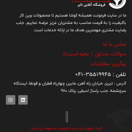
وین کار
ما در سایت فرمونت همیشه کوشا هستیم تا محصولات
باکیفیت را به قیمت مناسب به مشتریان عزیز عرضه نماییم. جلب
رضایت مشتری مهمترین هدف ما در ارائه خدمات است.
تماس با ما
سوالات متداول / نحوه استرداد
پیگیری سفارشات
تلفن : ۳۵۵۱۹۹۴۵-۰۴۱
آدرس : تبریز، خیابان راه آهن، مابین چهارراه قطران و قونقا، ایستگاه
سرچشمه، جنب پاساژ اسبقی، پلاک ۹۸۰
کلیه حقوق برای سایت فرمونت محفوظ می باشد.