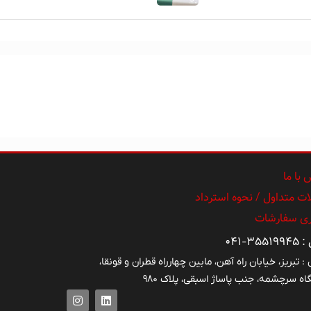
با ما
ت متداول / نحوه استرداد
ری سفارشات
355-041
: تبریز، خیابان راه آهن، مابین چهارراه قطران و قونقا،
اه سرچشمه، جنب پاساژ اسبقی، پلاک ۹۸۰