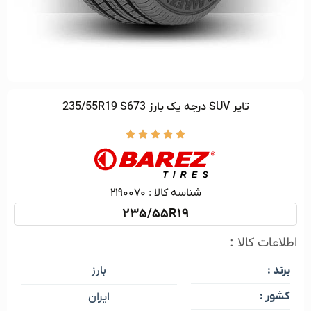
تایر SUV درجه یک بارز 235/55R19 S673





شناسه کالا :‌ ۲۱۹۰۰۷۰
235/55R19
اطلاعات کالا :
بارز
برند :
کشور :
ایران