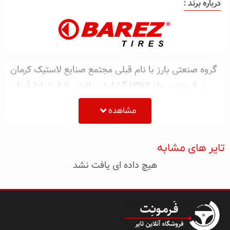
درباره برند :
گروه صنعتی بارز با نام قبلی مجتمع صنایع لاستیک کرمان
در فروردین ماه ۱۳۷۲ گشایش یافت. ظرفیت اولیهٔ بارز
برای تولید تایر ۲۵۰۰۰ تن انواع تایر، تیوب و نوار و
مشاهده
همچنین تایرهای کشاورزی بود. سهام بارز در حال حاضر،
۵۱ درصد مربوط به شرکت سرمایه‌گذاری تأمین اجتماعی با
تایر های مشابه
واسطهٔ شرکت نفت، گاز و پتروشیمی و ۴۵ درصد مربوط
هیچ داده ای یافت نشد
به شرکت سرمایه‌گذاری توسعهٔ ملی است و ۳٫۶۸ درصد
نیز در بورس سهام دارد. کارخانه لاستیک بارز در سال
۱۳۹۳، تولیدی برابر با چهار میلیون حلقه لاستیک در سال
دارد.
تبریز تایر نمایندگی رسمی لاستیک بارز در استان
آذربایجان شرقی