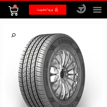
0
ورود/عضویت