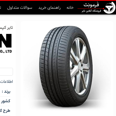
خانه
راهنمای خرید
سوالات متداول
ت
تایر کپسن چین 
اطلاعات ک
برند :
کشور :
طرح گل