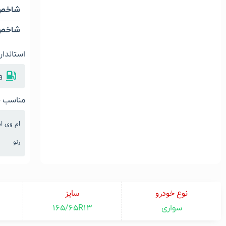
شاخص 
شاخص 
استاندار
و
مناسب خ
ام وی ا
رنو
نوع خودرو
سایز
165/65R13
سواری