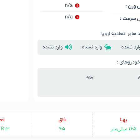
n/a
وزن :
n/a
سرعت :
د های اتحادیه اروپا
ارد نشده
وارد نشده
وارد نشده
ودروهای :
م
پراید
پهنا
فاق
قط
۱۶۵ میلی‌متر
۶۵
R13 اینچ