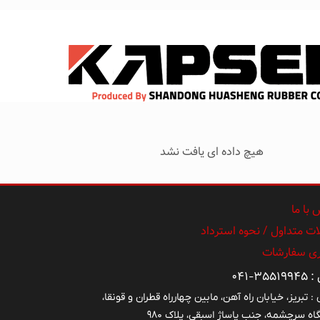
هیچ داده ای یافت نشد
با ما
ت متداول / نحوه استرداد
ری سفارشات
۳۵۵-۰۴۱
: تبریز، خیابان راه آهن، مابین چهارراه قطران و قونقا،
اه سرچشمه، جنب پاساژ اسبقی، پلاک ۹۸۰