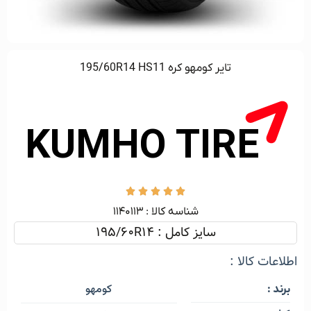
تایر کومهو کره 195/60R14 HS11





شناسه کالا :‌ ۱۱۴۰۱۱۳
سایز کامل : 195/60R14
اطلاعات کالا :
کومهو
برند :