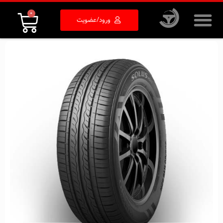
0
ورود/عضویت