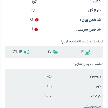
کشور :
کره
طرح گل :
HS11
۸۶
شاخص وزن :
H
شاخص سرعت :
استاندارد های اتحادیه اروپا
71dB
G
E
مناسب خودروهای :
پروتون
پژو
دوو
رانا
کوئیک
مزدا
میتسوبیشی