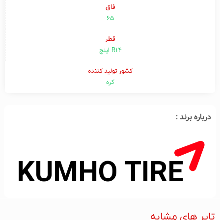
فاق
۶۵
قطر
R14 اینچ
کشور تولید کننده
کره
درباره برند :
تایر های مشابه