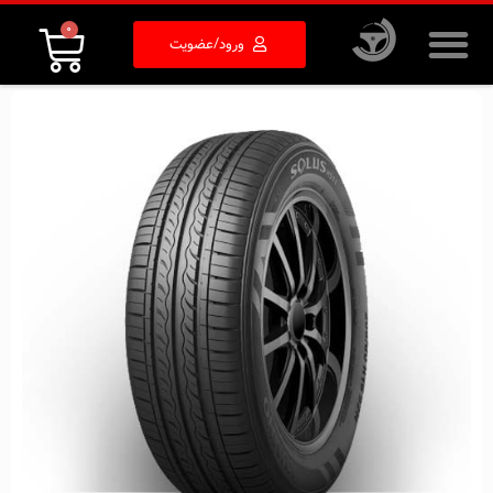
0
ورود/عضویت