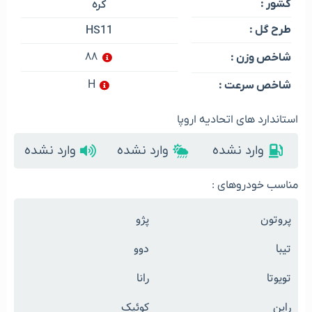
کشور :
کره
طرح گل :
HS11
۸۸
شاخص وزن :
H
شاخص سرعت :
استاندارد های اتحادیه اروپا
وارد نشده
وارد نشده
وارد نشده
مناسب خودروهای :
پروتون
پژو
تیبا
دوو
تویوتا
رانا
راین
کوئیک