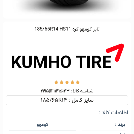
تایر کومهو کره 185/65R14 HS11





شناسه کالا :‌ ۱۱۱۱۱۴۱۵۱۴۳|۲۱۹۵
سایز کامل : 185/65R14
اطلاعات کالا :
کومهو
برند :