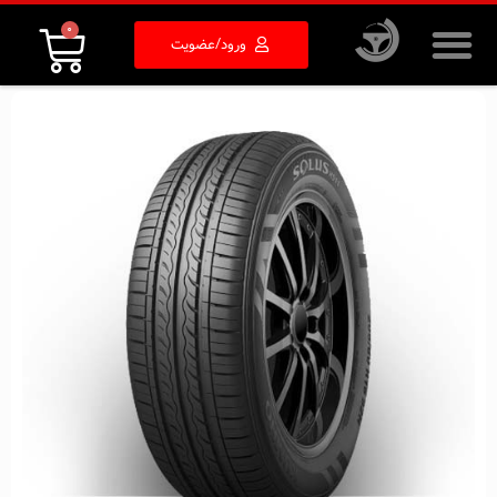
0
ورود/عضویت