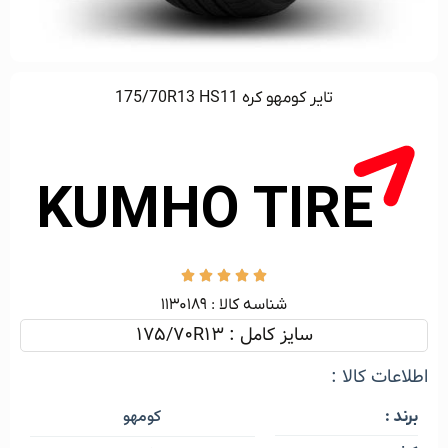
تایر کومهو کره 175/70R13 HS11





شناسه کالا :‌ ۱۱۳۰۱۸۹
سایز کامل : 175/70R13
اطلاعات کالا :
کومهو
برند :