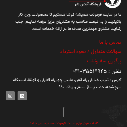
وین کار
ما در سایت فرمونت همیشه کوشا هستیم تا محصولات
باکیفیت را به قیمت مناسب به مشتریان عزیز عرضه نماییم. جلب
رضایت مشتری مهمترین هدف ما در ارائه خدمات است.
تماس با ما
سوالات متداول / نحوه استرداد
پیگیری سفارشات
تلفن : ۳۵۵۱۹۹۴۵-۰۴۱
آدرس : تبریز، خیابان راه آهن، مابین چهارراه قطران و قونقا، ایستگاه
سرچشمه، جنب پاساژ اسبقی، پلاک ۹۸۰
کلیه حقوق برای سایت فرمونت محفوظ می باشد.