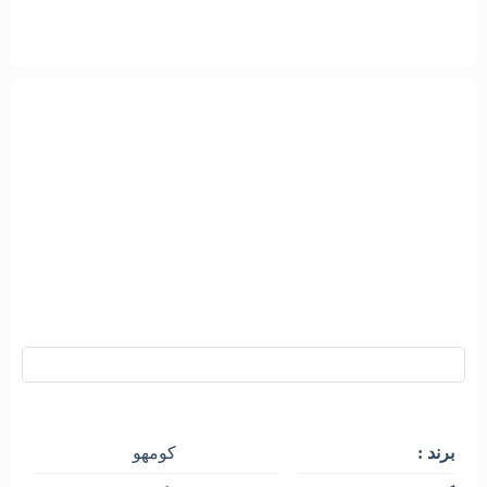
تایر کومهو کره 175/60R13 HS11





شناسه کالا :‌ 1130167
سایز کامل : 175/60R13
اطلاعات کالا :
برند :
کومهو