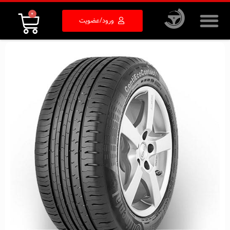
0
ورود/عضویت