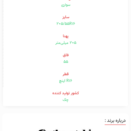
سواری
سایز
205/55R16
پهنا
۲۰۵ میلی‌متر
فاق
۵۵
قطر
R16 اینچ
کشور تولید کننده
چک
درباره برند :