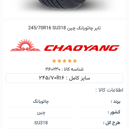
تایر چائویانگ چین 245/70R16 SU318





شناسه کالا :‌ ۲۱۶۰۲۳۰
سایز کامل : 245/70R16
اطلاعات کالا :
چائویانگ
برند :
کشور :
چین
طرح گل :
SU318