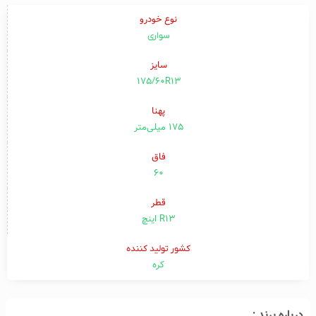
نوع خودرو
سواری
سایز
175/60R13
پهنا
۱۷۵ میلی‌متر
فاق
۶۰
قطر
R13 اینچ
کشور تولید کننده
کره
درباره برند :