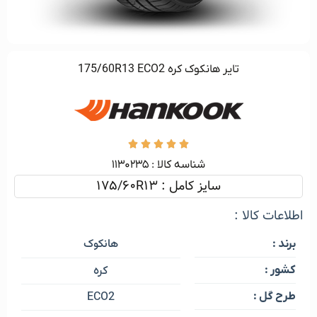
تایر هانکوک کره 175/60R13 ECO2





شناسه کالا :‌ ۱۱۳۰۲۳۵
سایز کامل : 175/60R13
اطلاعات کالا :
هانکوک
برند :
کشور :
کره
طرح گل :
ECO2