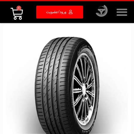
0
ورود/عضویت