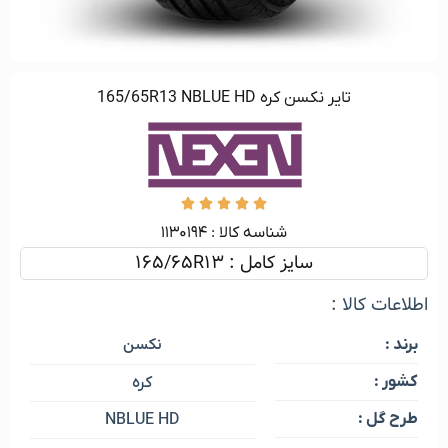
تایر نكسن كره 165/65R13 NBLUE HD





شناسه کالا :‌ ۱۱۳۰۱۹۴
سایز کامل : 165/65R13
اطلاعات کالا :
نکسن
برند :
کشور :
کره
طرح گل :
NBLUE HD