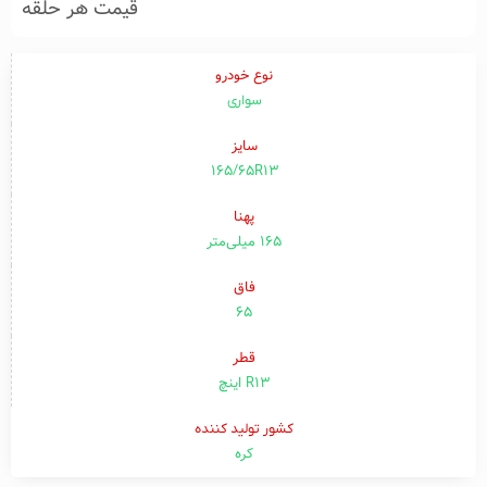
قیمت هر حلقه
نوع خودرو
سواری
سایز
165/65R13
پهنا
۱۶۵ میلی‌متر
فاق
۶۵
قطر
R13 اینچ
کشور تولید کننده
کره