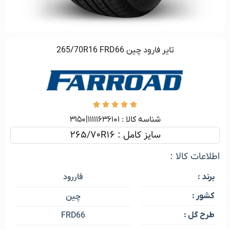
تایر فارود چین 265/70R16 FRD66





شناسه کالا :‌ ۱۱۱۱۱۶۳۶۱۰۱|۳۱۵۰
سایز کامل : 265/70R16
اطلاعات کالا :
فاررود
برند :
کشور :
چین
طرح گل :
FRD66