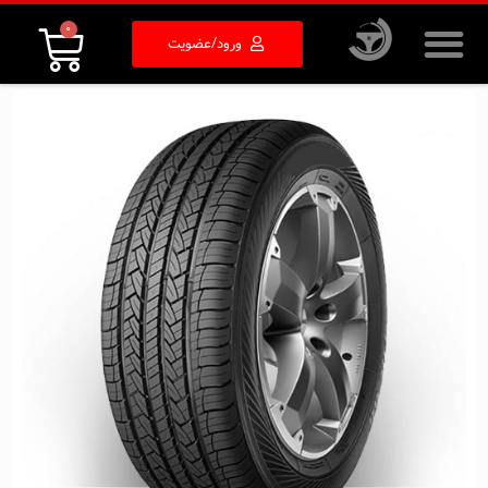
0
ورود/عضویت