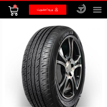
0
ورود/عضویت