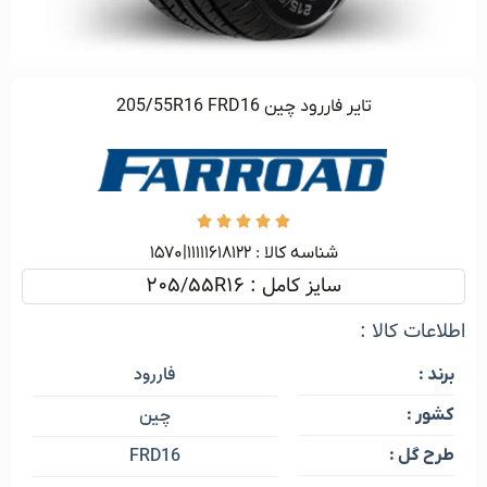
تایر فاررود چین 205/55R16 FRD16





شناسه کالا :‌ ۱۱۱۱۱۶۱۸۱۲۲|۱۵۷۰
سایز کامل : 205/55R16
اطلاعات کالا :
فاررود
برند :
کشور :
چین
طرح گل :
FRD16