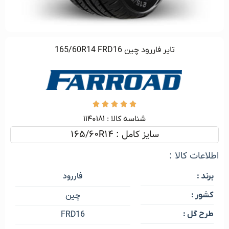
تایر فاررود چین 165/60R14 FRD16





شناسه کالا :‌ ۱۱۴۰۱۸۱
سایز کامل : 165/60R14
اطلاعات کالا :
فاررود
برند :
کشور :
چین
طرح گل :
FRD16