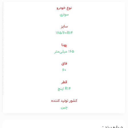
نوع خودرو
سواری
سایز
165/60R14
پهنا
۱۶۵ میلی‌متر
فاق
۶۰
قطر
R14 اینچ
کشور تولید کننده
چین
درباره برند :