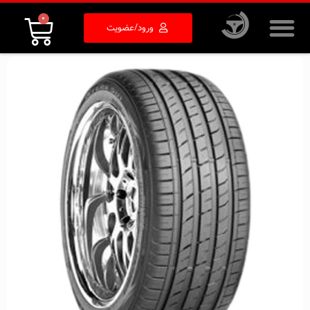
0
ورود/عضویت