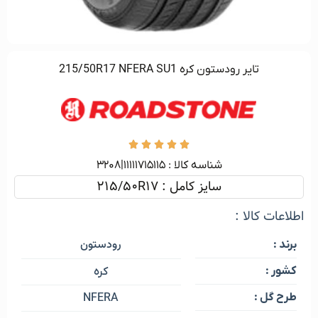
تایر رودستون کره 215/50R17 NFERA SU1





شناسه کالا :‌ ۱۱۱۱۱۷۱۵۱۱۵|۳۲۰۸
سایز کامل : 215/50R17
اطلاعات کالا :
رودستون
برند :
کشور :
کره
طرح گل :
NFERA