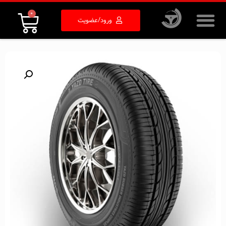
0
ورود/عضویت