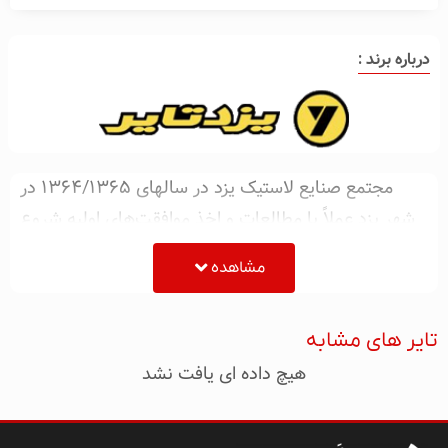
درباره برند :
مجتمع صنايع لاستيک يزد در سالهاى ۱۳۶۴/۱۳۶۵ در
شهر يزد عملاً با مطالعات و اخذ موافقت‌هاى اوليه شروع
به فعاليت نمود. خط تولید تایر و تیوب دوچرخه و
مشاهده
موتورسیکلت با بهره‌گیری از دانش فنی شرکت آی‌آر‌سی
ژاپن و همچنین تولید تایر و تیوب تایرهای بایاس سواری و
تایر های مشابه
وانتی به کمک تکنولوژی داخلی در سال ۱۳۷۶ افتتاح
هیچ داده ای یافت نشد
گردید. پس از آن اين مجتمع همواره در جهت اصلاح و
بهينه‌سازى محصولات خود اقدامات مؤثرى برداشته است
كه از جمله بارزترين آن اقدام به توليد تايرهاى راديال