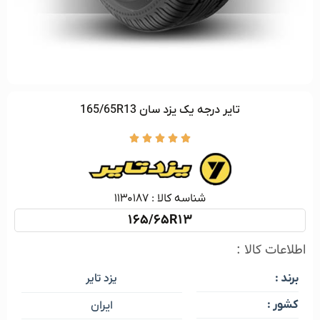
تایر درجه یک یزد سان 165/65R13





شناسه کالا :‌ ۱۱۳۰۱۸۷
165/65R13
اطلاعات کالا :
یزد تایر
برند :
کشور :
ایران