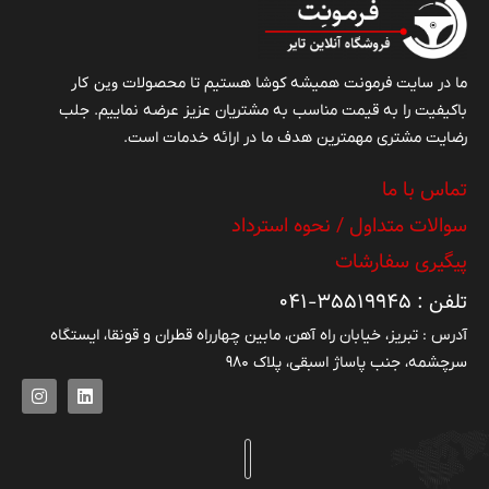
سيمى در سال ‍‍۱۳۸۶ با اخذ فن آورى رسمى از يكى از
مراجع اروپايى بنام وردشتاين هلند است. استفاده از برند
وین کار
(Vredesteine) روی تايرهای راديال، علاوه بر تأييد کيفيت
ما در سایت فرمونت همیشه کوشا هستیم تا محصولات
باکیفیت را به قیمت مناسب به مشتریان عزیز عرضه نماییم. جلب
توسط مؤسسه صاحب تکنولوژی، مؤکد اين نکته است که
رضایت مشتری مهمترین هدف ما در ارائه خدمات است.
در واقع يزد تاير تولي کننده تايرهای راديال سيمی
فردشتاين هلند در ايران می‌باشد.
تماس با ما
سوالات متداول / نحوه استرداد
پیگیری سفارشات
تلفن : ۳۵۵۱۹۹۴۵-۰۴۱
آدرس : تبریز، خیابان راه آهن، مابین چهارراه قطران و قونقا، ایستگاه
سرچشمه، جنب پاساژ اسبقی، پلاک ۹۸۰