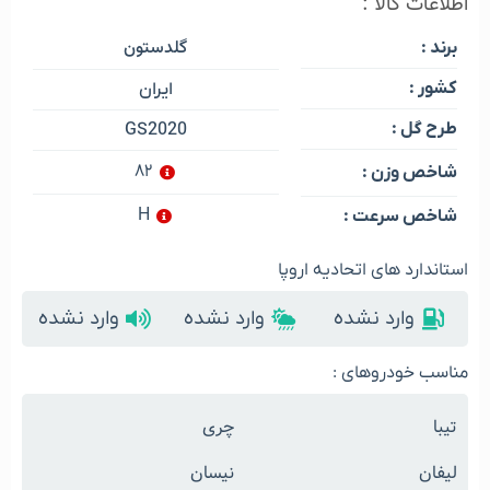
اطلاعات کالا :
گلدستون
برند :
کشور :
ایران
طرح گل :
GS2020
۸۲
شاخص وزن :
H
شاخص سرعت :
استاندارد های اتحادیه اروپا
وارد نشده
وارد نشده
وارد نشده
مناسب خودروهای :
تیبا
چری
لیفان
نیسان