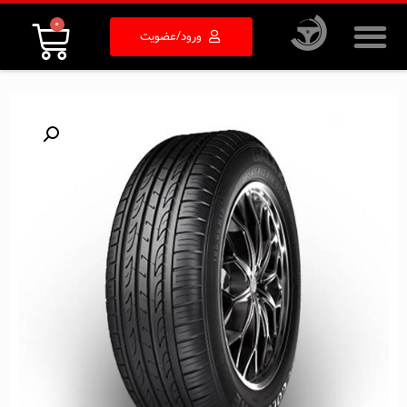
0
ورود/عضویت