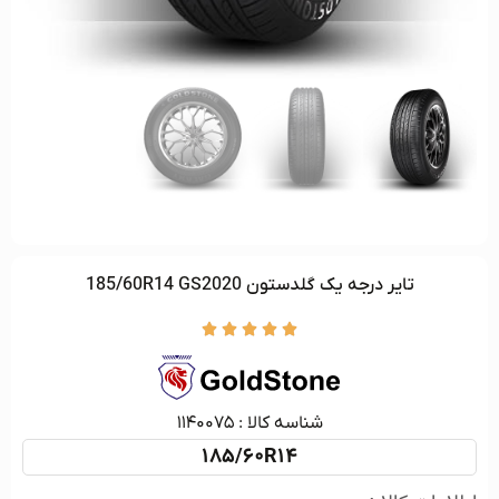
تاير درجه يک گلدستون 185/60R14 GS2020





شناسه کالا :‌ ۱۱۴۰۰۷۵
185/60R14