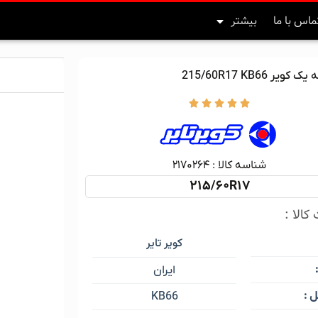
ماس با ما
بیشتر
ویر 215/60R17 KB66





شناسه کالا :‌ ۲۱۷۰۲۶۴
215/60R17
کالا :
کویر تایر
ایران
 :
KB66