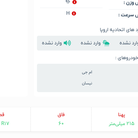
۹۶
وزن :
H
سرعت :
د های اتحادیه اروپا
ارد نشده
وارد نشده
وارد نشده
ودروهای :
ام جی
نیسان
پهنا
فاق
قط
۲۱۵ میلی‌متر
۶۰
R17 اینچ