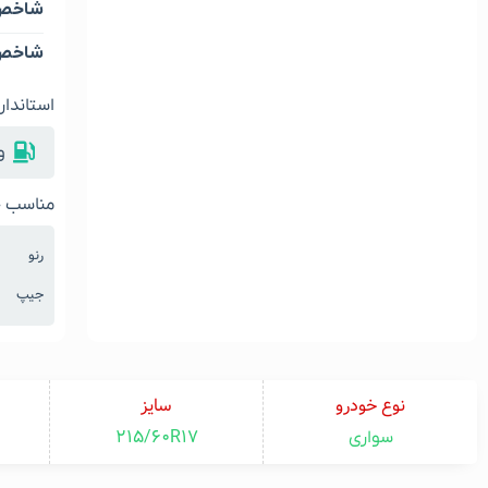
شاخص 
شاخص 
استاندار
و
مناسب خ
رنو
جیپ
نوع خودرو
سایز
215/60R17
سواری