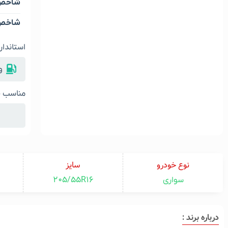
شاخص 
شاخص 
استاندار
و
مناسب خ
نوع خودرو
سایز
205/55R16
سواری
درباره برند :