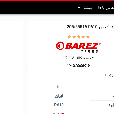
ماس با ما
بیشتر
ارز 205/55R16 P610





شناسه کالا :‌ ۱۱۶۰۱۱۷
205/55R16
کالا :
بارز
ایران
 :
P610