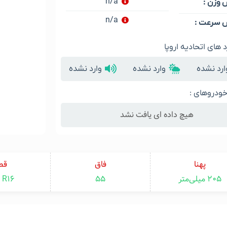
n/a
وزن :
n/a
سرعت :
د های اتحادیه اروپا
ارد نشده
وارد نشده
وارد نشده
ودروهای :
هیچ داده ای یافت نشد
پهنا
فاق
قط
۲۰۵ میلی‌متر
۵۵
R16 اینچ