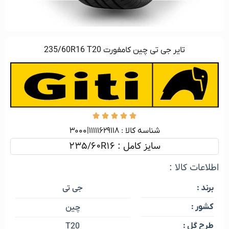
تایر جی تی چین کامفورت 235/60R16 T20





شناسه کالا :‌ ۱۱۱۱۱۶۲۹۱۱۸|۳۰۰۰
سایز کامل : 235/60R16
اطلاعات کالا :
جی تی
برند :
کشور :
چین
طرح گل :
T20