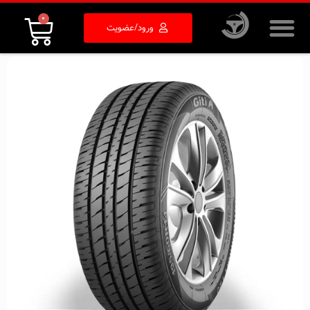
0
ورود/عضویت