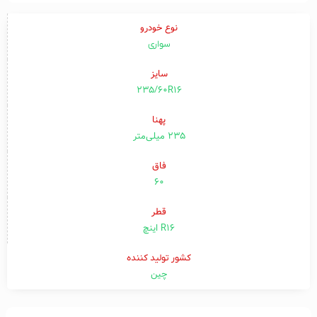
نوع خودرو
سواری
سایز
235/60R16
پهنا
۲۳۵ میلی‌متر
فاق
۶۰
قطر
R16 اینچ
کشور تولید کننده
چین