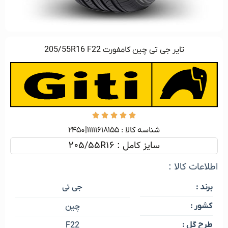
تایر جی تی چین کامفورت 205/55R16 F22





شناسه کالا :‌ ۱۱۱۱۱۶۱۸۱۵۵|۲۴۵۰
سایز کامل : 205/55R16
اطلاعات کالا :
جی تی
برند :
کشور :
چین
طرح گل :
F22