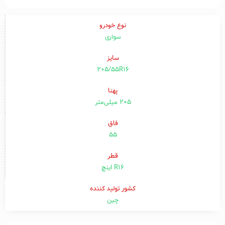
نوع خودرو
سواری
سایز
205/55R16
پهنا
۲۰۵ میلی‌متر
فاق
۵۵
قطر
R16 اینچ
کشور تولید کننده
چین