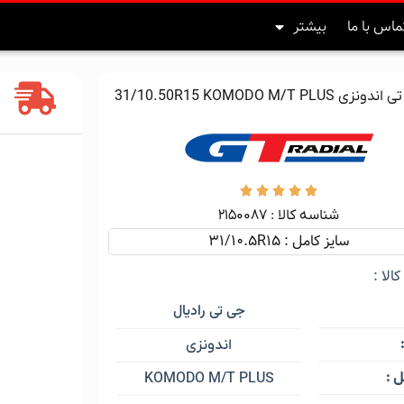
ماس با ما
بیشتر
31/10.50R15 KOMODO M/T PLUS





شناسه کالا :‌ ۲۱۵۰۰۸۷
سایز کامل : 31/10.5R15
الا :
جی تی رادیال
اندونزی
 :
KOMODO M/T PLUS