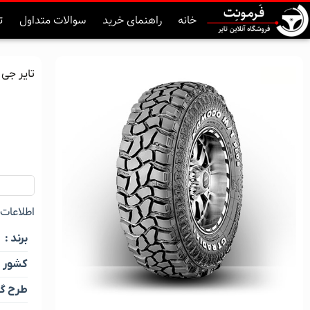
خانه
راهنمای خرید
سوالات متداول
ت
تایر جی تی اندونزی 
اطلاعات ک
برند :
کشور :
طرح گل