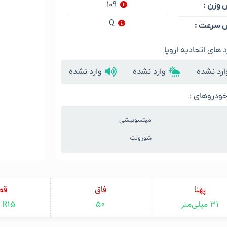
۱۰۹
وزن :
Q
سرعت :
د های اتحادیه اروپا
ارد نشده
وارد نشده
وارد نشده
ودروهای :
میتسوبیشی
شورولت
پهنا
فاق
قط
۳۱ میلی‌متر
۵۰
R15 اینچ