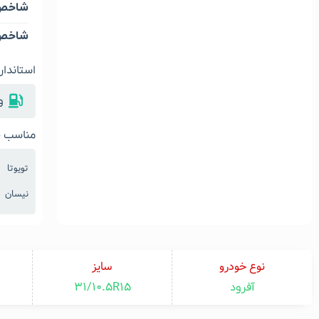
شاخص 
شاخص 
استاندار
و
مناسب خ
تویوتا
نیسان
نوع خودرو
سایز
31/10.5R15
آفرود