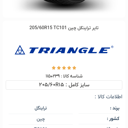
تایر تراینگل چین 205/60R15 TC101





شناسه کالا :‌ ۱۱۵۰۲۳۹
سایز کامل : 205/60R15
اطلاعات کالا :
تراینگل
برند :
کشور :
چین