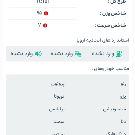
طرح گل :
TC101
۹۵
شاخص وزن :
V
شاخص سرعت :
استاندارد های اتحادیه اروپا
وارد نشده
وارد نشده
وارد نشده
مناسب خودروهای :
رنو
پروتون
پژو
تویوتا
میتسوبیشی
برلیانس
دنا
سمند
دانگ فانگ
بسترن