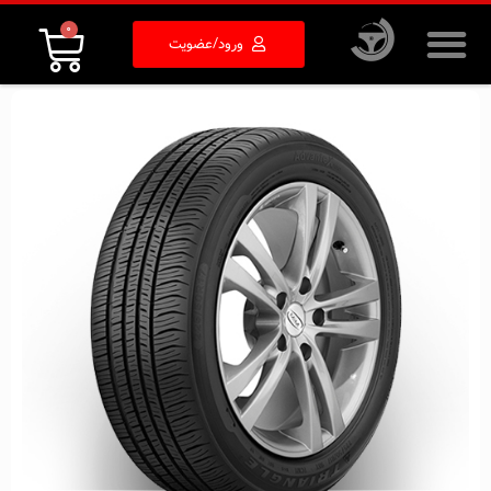
0
ورود/عضویت