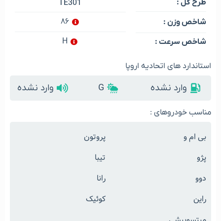
طرح گل :
TE301
۸۶
شاخص وزن :
H
شاخص سرعت :
استاندارد های اتحادیه اروپا
وارد نشده
G
وارد نشده
مناسب خودروهای :
بی ام و
پروتون
پژو
تیبا
دوو
رانا
راین
کوئیک
میتسوبیشی