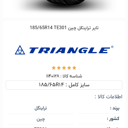
تایر تراینگل چین 185/65R14 TE301





شناسه کالا :‌ ۱۱۴۰۱۲۸
سایز کامل : 185/65R14
اطلاعات کالا :
تراینگل
برند :
کشور :
چین