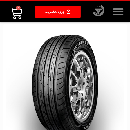
0
ورود/عضویت