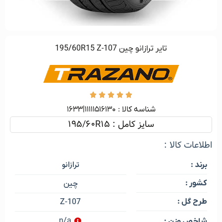
تایر ترازانو چین 195/60R15 Z-107





شناسه کالا :‌ ۱۱۱۱۱۵۱۶۱۳۰|۱۶۳۳
سایز کامل : 195/60R15
اطلاعات کالا :
ترازانو
برند :
کشور :
چین
طرح گل :
Z-107
n/a
شاخص وزن :