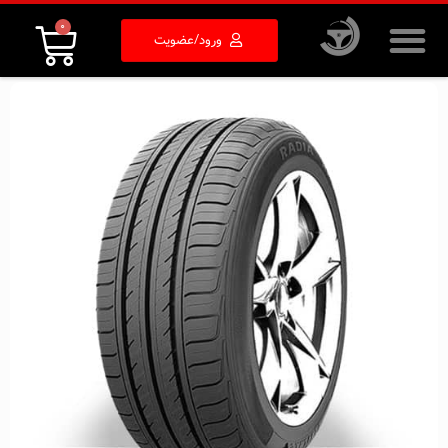
۰
ورود/عضویت