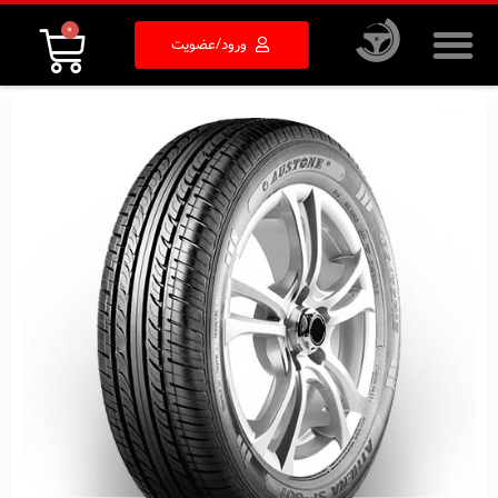
0
ورود/عضویت