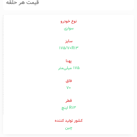
قیمت هر حلقه
نوع خودرو
سواری
سایز
175/70R13
پهنا
۱۷۵ میلی‌متر
فاق
۷۰
قطر
R13 اینچ
کشور تولید کننده
چین