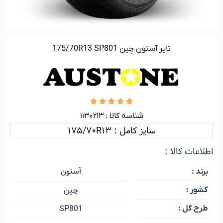
تایر آستون چین 175/70R13 SP801





شناسه کالا :‌ ۱۱۳۰۲۱۳
سایز کامل : 175/70R13
اطلاعات کالا :
آستون
برند :
کشور :
چین
طرح گل :
SP801