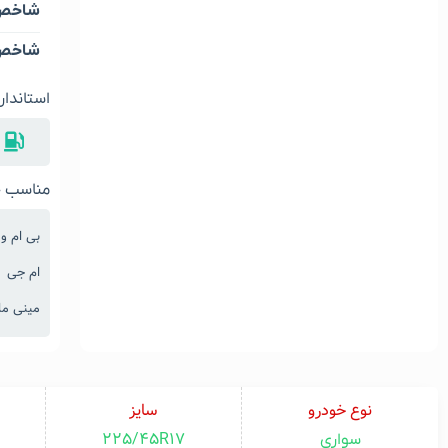
شاخص 
شاخص 
استاندار
مناسب خ
بی ام و
ام جی
مینی مای
نوع خودرو
سایز
225/45R17
سواری