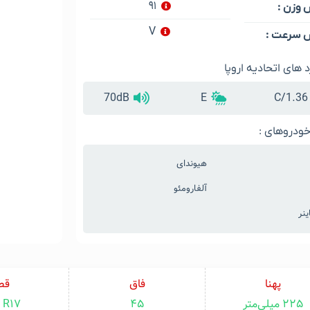
۹۱
وزن :
V
سرعت :
د های اتحادیه اروپا
70dB
E
1.36/C
ودروهای :
هیوندای
آلفارومئو
نر
پهنا
فاق
قط
۲۲۵ میلی‌متر
۴۵
R17 اینچ