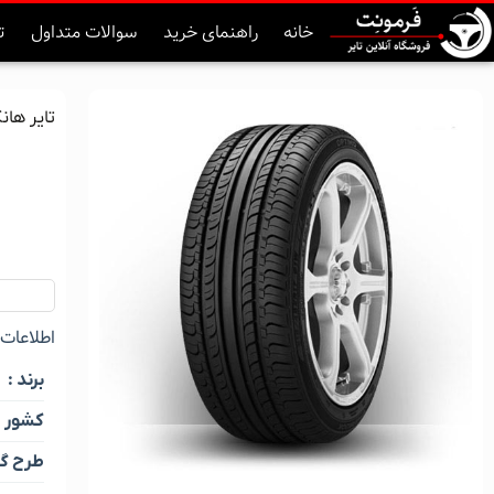
خانه
راهنمای خرید
سوالات متداول
ت
تایر هانکوک کره ime2
اطلاعات ک
برند :
کشور :
طرح گل