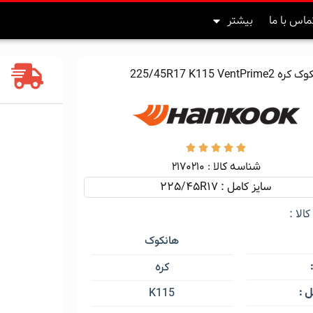
ماس با ما
بیشتر
225/45R17 K115 VentPr





شناسه کالا :‌ ۲۱۷۰۲۱۰
سایز کامل : 225/45R17
الا :
هانکوک
کره
 :
K115