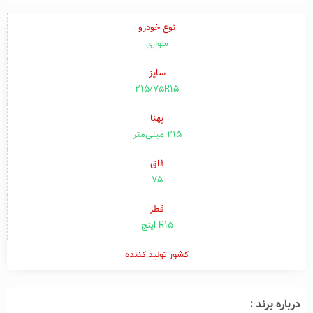
نوع خودرو
سواری
سایز
215/75R15
پهنا
۲۱۵ میلی‌متر
فاق
۷۵
قطر
R15 اینچ
کشور تولید کننده
درباره برند :