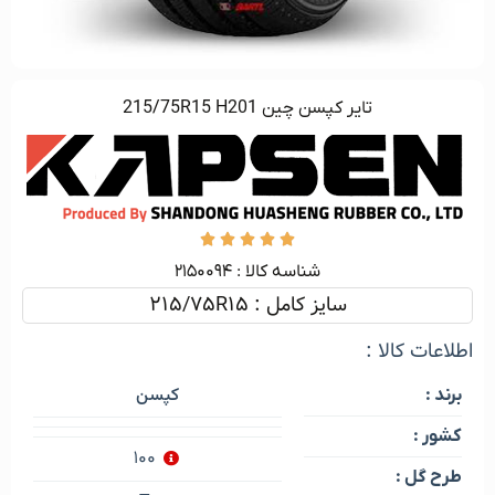
تاير كپسن چين 215/75R15 H201





شناسه کالا :‌ ۲۱۵۰۰۹۴
سایز کامل : 215/75R15
اطلاعات کالا :
کپسن
برند :
کشور :
۱۰۰
طرح گل :