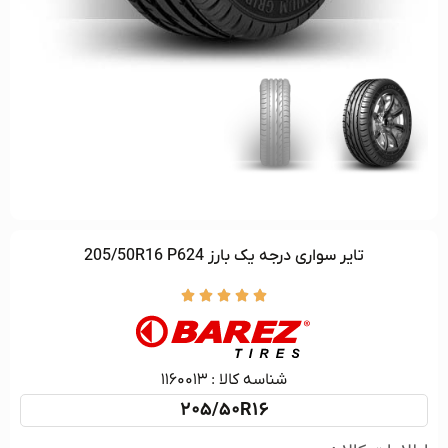
تاير سواری درجه يک بارز 205/50R16 P624





شناسه کالا :‌ ۱۱۶۰۰۱۳
205/50R16