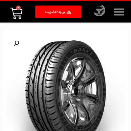
0
ورود/عضویت