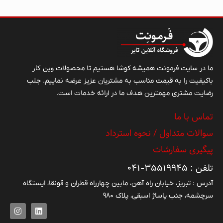
نیز در بورس سهام دارد. کارخانه لاستیک بارز در سال
۱۳۹۳، تولیدی برابر با چهار میلیون حلقه لاستیک در سال
دارد.
تبریز تایر نمایندگی رسمی لاستیک بارز در استان
آذربایجان شرقی
وین کار
ما در سایت فرمونت همیشه کوشا هستیم تا محصولات
باکیفیت را به قیمت مناسب به مشتریان عزیز عرضه نماییم. جلب
رضایت مشتری مهمترین هدف ما در ارائه خدمات است.
تماس با ما
سوالات متداول / نحوه استرداد
پیگیری سفارشات
تلفن : ۳۵۵۱۹۹۴۵-۰۴۱
آدرس : تبریز، خیابان راه آهن، مابین چهارراه قطران و قونقا، ایستگاه
سرچشمه، جنب پاساژ اسبقی، پلاک ۹۸۰