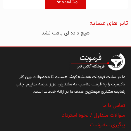
مشاهده
همچنین تایرهای کشاورزی بود. سهام بارز در حال حاضر،
۵۱ درصد مربوط به شرکت سرمایه‌گذاری تأمین اجتماعی با
تایر های مشابه
واسطهٔ شرکت نفت، گاز و پتروشیمی و ۴۵ درصد مربوط
هیچ داده ای یافت نشد
به شرکت سرمایه‌گذاری توسعهٔ ملی است و ۳٫۶۸ درصد
نیز در بورس سهام دارد. کارخانه لاستیک بارز در سال
۱۳۹۳، تولیدی برابر با چهار میلیون حلقه لاستیک در سال
دارد.
تبریز تایر نمایندگی رسمی لاستیک بارز در استان
آذربایجان شرقی
وین کار
ما در سایت فرمونت همیشه کوشا هستیم تا محصولات
باکیفیت را به قیمت مناسب به مشتریان عزیز عرضه نماییم. جلب
رضایت مشتری مهمترین هدف ما در ارائه خدمات است.
تماس با ما
سوالات متداول / نحوه استرداد
پیگیری سفارشات