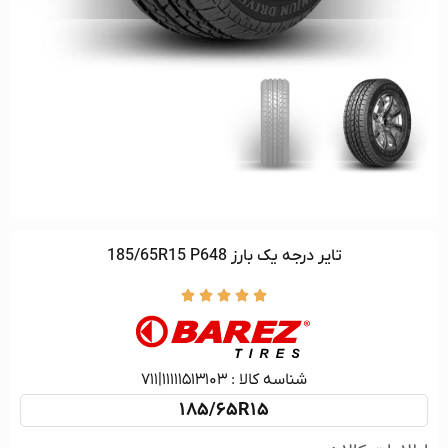
تاير درجه يک بارز 185/65R15 P648





شناسه کالا :‌ ۱۱۱۱۱۵۱۳۱۰۳|۷۱۱
185/65R15