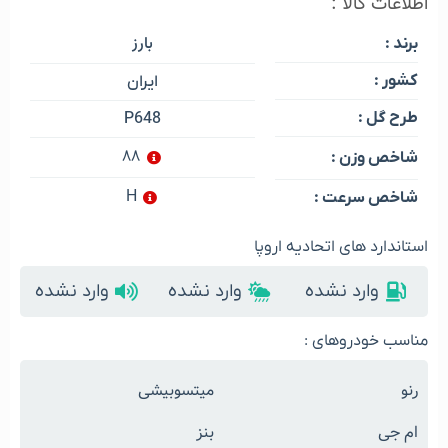
اطلاعات کالا :
بارز
برند :
کشور :
ایران
طرح گل :
P648
۸۸
شاخص وزن :
H
شاخص سرعت :
استاندارد های اتحادیه اروپا
وارد نشده
وارد نشده
وارد نشده
مناسب خودروهای :
رنو
میتسوبیشی
ام جی
بنز