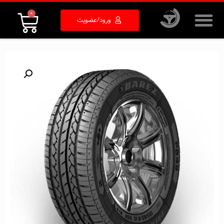
۰
ورود/عضویت