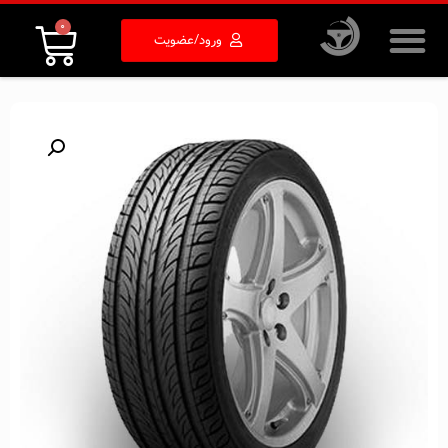
0
ورود/عضویت