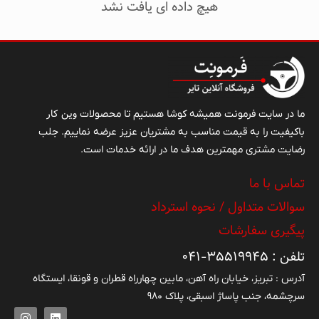
هیچ داده ای یافت نشد
گردید. پس از آن اين مجتمع همواره در جهت اصلاح و
بهينه‌سازى محصولات خود اقدامات مؤثرى برداشته است
كه از جمله بارزترين آن اقدام به توليد تايرهاى راديال
سيمى در سال ‍‍۱۳۸۶ با اخذ فن آورى رسمى از يكى از
مراجع اروپايى بنام وردشتاين هلند است. استفاده از برند
وین کار
(Vredesteine) روی تايرهای راديال، علاوه بر تأييد کيفيت
ما در سایت فرمونت همیشه کوشا هستیم تا محصولات
باکیفیت را به قیمت مناسب به مشتریان عزیز عرضه نماییم. جلب
توسط مؤسسه صاحب تکنولوژی، مؤکد اين نکته است که
رضایت مشتری مهمترین هدف ما در ارائه خدمات است.
در واقع يزد تاير تولي کننده تايرهای راديال سيمی
فردشتاين هلند در ايران می‌باشد.
تماس با ما
سوالات متداول / نحوه استرداد
پیگیری سفارشات
تلفن : ۳۵۵۱۹۹۴۵-۰۴۱
آدرس : تبریز، خیابان راه آهن، مابین چهارراه قطران و قونقا، ایستگاه
سرچشمه، جنب پاساژ اسبقی، پلاک ۹۸۰