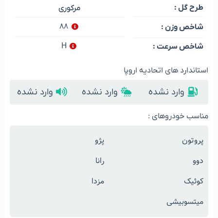
طرح گل :
مرکوری
۸۸
شاخص وزن :
H
شاخص سرعت :
استاندارد های اتحادیه اروپا
وارد نشده
وارد نشده
وارد نشده
مناسب خودروهای :
پروتون
پژو
دوو
رانا
کوئیک
مزدا
میتسوبیشی