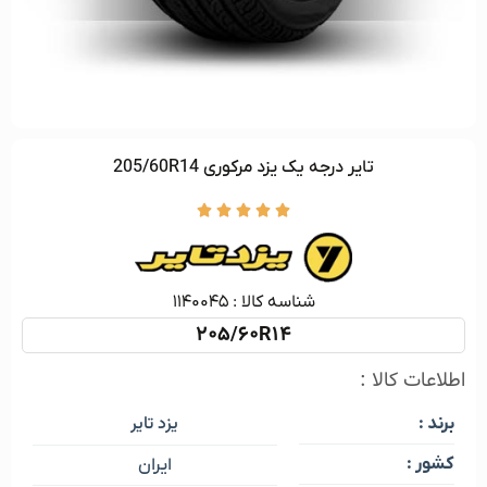
تایر درجه یک یزد مرکوری 205/60R14





شناسه کالا :‌ ۱۱۴۰۰۴۵
205/60R14
اطلاعات کالا :
یزد تایر
برند :
کشور :
ایران