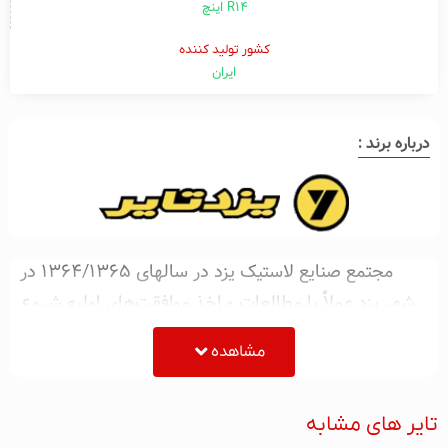
R14 اینچ
کشور تولید کننده
ایران
درباره برند :
مجتمع صنايع لاستيک يزد در سالهاى ۱۳۶۴/۱۳۶۵ در
شهر يزد عملاً با مطالعات و اخذ موافقت‌هاى اوليه شروع
به فعاليت نمود. خط تولید تایر و تیوب دوچرخه و
مشاهده
موتورسیکلت با بهره‌گیری از دانش فنی شرکت آی‌آر‌سی
ژاپن و همچنین تولید تایر و تیوب تایرهای بایاس سواری و
تایر های مشابه
وانتی به کمک تکنولوژی داخلی در سال ۱۳۷۶ افتتاح