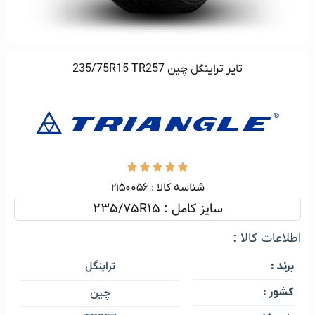
تاير تراينگل چين 235/75R15 TR257





شناسه کالا :‌ ۲۱۵۰۰۵۶
سایز کامل : 235/75R15
اطلاعات کالا :
تراینگل
برند :
کشور :
چین