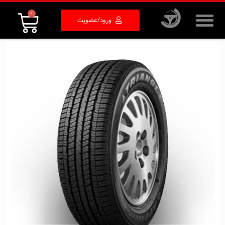
0
ورود/عضویت