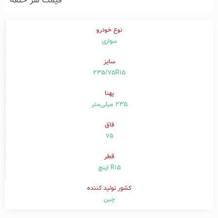
قیمت هر حلقه
نوع خودرو
سواری
سایز
235/75R15
پهنا
۲۳۵ میلی‌متر
فاق
۷۵
قطر
R15 اینچ
کشور تولید کننده
چین