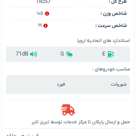
طرح گل :
TR257
۱۰۵
شاخص وزن :
H
شاخص سرعت :
استاندارد های اتحادیه اروپا
71dB
G
E
مناسب خودروهای :
شورولت
فورد
حمل و ارسال رایگان تا مرکز خدمات توسط تبریز تایر