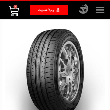
0
ورود/عضویت