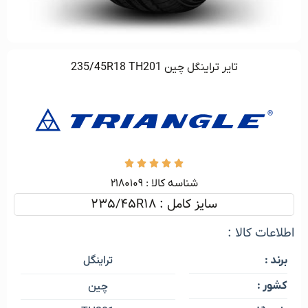
تاير تراينگل چين 235/45R18 TH201





شناسه کالا :‌ ۲۱۸۰۱۰۹
سایز کامل : 235/45R18
اطلاعات کالا :
تراینگل
برند :
کشور :
چین