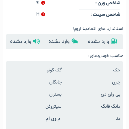
۹۱
شاخص وزن :
H
شاخص سرعت :
استاندارد های اتحادیه اروپا
وارد نشده
وارد نشده
وارد نشده
مناسب خودروهای :
جک
گک گونو
چری
چانگان
بی وای دی
بسترن
دانگ فانگ
سیتروئن
دنا
ام وی ام