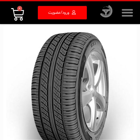
0
ورود/عضویت