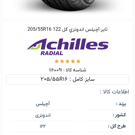
تاير آچيلس اندونزي گل 122 205/55R16





شناسه کالا :‌ ۱۱۶۰۰۹۱
سایز کامل : 205/55R16
اطلاعات کالا :
آچیلس
برند :
کشور :
اندونزی
طرح گل :
۱۲۲