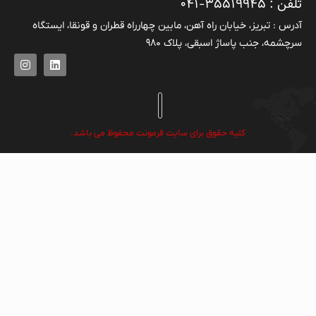
تلفن : ۳۵۵۱۹۹۴۵-۰۴۱
آدرس : تبریز، خیابان راه آهن، مابین چهارراه قطران و قونقا، ایستگاه
سرچشمه، جنب پاساژ اسبقی، پلاک ۹۸۰
کلیه حقوق برای سایت فرمونت محفوظ می باشد.