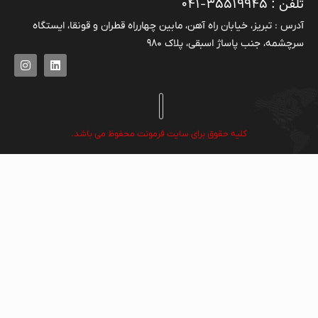
تلفن : ۳۵۵۱۹۹۴۵-۰۴۱
آدرس : تبریز، خیابان راه آهن، مابین چهارراه قطران و قونقا، ایستگاه
سرچشمه، جنب پاساژ اسبقی، پلاک ۹۸۰
کلیه حقوق برای سایت فرمونت محفوظ می باشد.